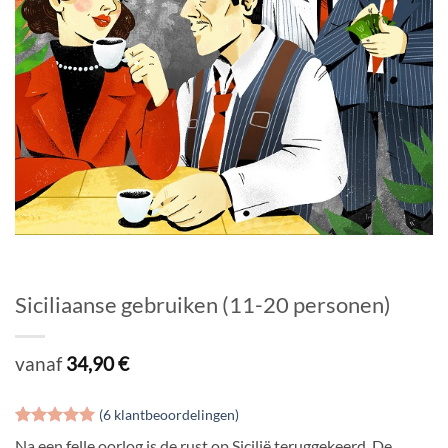
Siciliaanse gebruiken (11-20 personen)
vanaf
34,90
€
(
6
klantbeoordelingen)
Gewaardeerd
6
Na een felle oorlog is de rust op Sicilië teruggekeerd. De