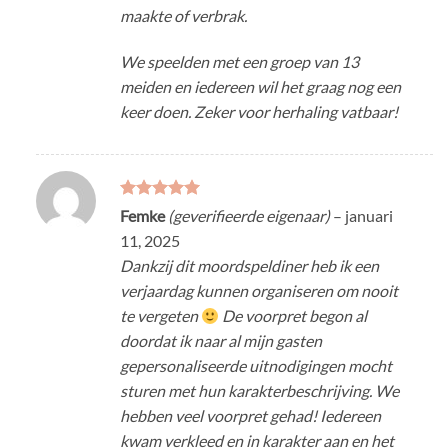
maakte of verbrak.
We speelden met een groep van 13
meiden en iedereen wil het graag nog een
keer doen. Zeker voor herhaling vatbaar!
Gewaardeerd
Femke
(geverifieerde eigenaar)
–
januari
5
uit 5
11, 2025
Dankzij dit moordspeldiner heb ik een
verjaardag kunnen organiseren om nooit
te vergeten
De voorpret begon al
doordat ik naar al mijn gasten
gepersonaliseerde uitnodigingen mocht
sturen met hun karakterbeschrijving. We
hebben veel voorpret gehad! Iedereen
kwam verkleed en in karakter aan en het