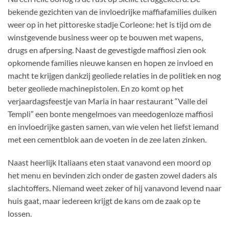
5
op 5
bekende gezichten van de invloedrijke maffiafamilies duiken
gebaseerd
op
klant
weer op in het pittoreske stadje Corleone: het is tijd om de
waarderingen
winstgevende business weer op te bouwen met wapens,
drugs en afpersing. Naast de gevestigde maffiosi zien ook
opkomende families nieuwe kansen en hopen ze invloed en
macht te krijgen dankzij geoliede relaties in de politiek en nog
beter geoliede machinepistolen. En zo komt op het
verjaardagsfeestje van Maria in haar restaurant “Valle dei
Templi” een bonte mengelmoes van meedogenloze maffiosi
en invloedrijke gasten samen, van wie velen het liefst iemand
met een cementblok aan de voeten in de zee laten zinken.
Naast heerlijk Italiaans eten staat vanavond een moord op
het menu en bevinden zich onder de gasten zowel daders als
slachtoffers. Niemand weet zeker of hij vanavond levend naar
huis gaat, maar iedereen krijgt de kans om de zaak op te
lossen.